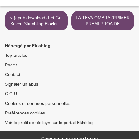
< {epub download} Let Go:
LA TEVA OMBRA (PRIMER
Seven Stumbling Blocks to
PREMI PROA DE
Christian Discipleship
NOVEL·LA) leer epub
JORDI NOPCA >
Hébergé par Eklablog
Top articles
Pages
Contact
Signaler un abus
C.G.U.
Cookies et données personnelles
Préférences cookies
Voir le profil de ufelicyn sur le portail Eklablog
Créer un blog sur Eklablog