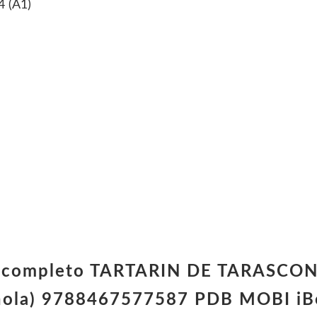
 (A1)
bro completo TARTARIN DE TARASCO
pañola) 9788467577587 PDB MOBI i