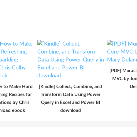
[PDF] Murac
MVC by Joe
w to Make Hard
[Kindle] Collect, Combine, and
Del
hing Recipes for
Transform Data Using Power
ations by Chris
Query in Excel and Power BI
nload ebook
download