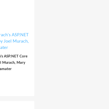
h's ASP.NET Core
l Murach, Mary
amater