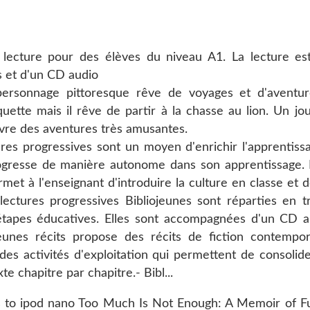
te lecture pour des élèves du niveau A1. La lecture 
s et d'un CD audio
personnage pittoresque rêve de voyages et d'aventure
uette mais il rêve de partir à la chasse au lion. Un jou
 vivre des aventures très amusantes.
es progressives sont un moyen d'enrichir l'apprentissa
ogresse de manière autonome dans son apprentissage. Pa
rmet à l'enseignant d'introduire la culture en classe et
lectures progressives Bibliojeunes sont réparties en tro
 étapes éducatives. Elles sont accompagnées d'un CD 
ojeunes récits propose des récits de fiction contempo
es activités d'exploitation qui permettent de consolid
 chapitre par chapitre.- Bibl...
to ipod nano Too Much Is Not Enough: A Memoir of F