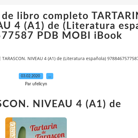
a de libro completo TARTAR
4 (A1) de (Literatura esp
77587 PDB MOBI iBook
E TARASCON. NIVEAU 4 (A1) de (Literatura española) 97884675775
03.02.2020
…
Par ufelicyn
CON. NIVEAU 4 (A1) de