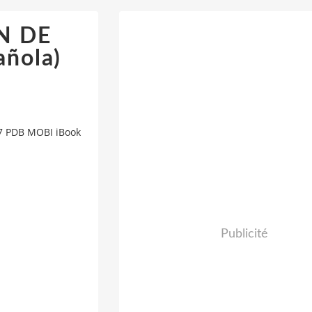
IN DE
añola)
87 PDB MOBI iBook
Publicité