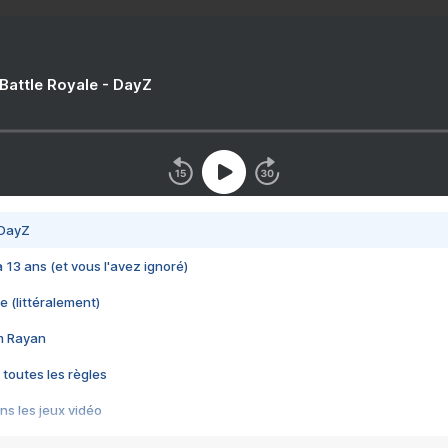
 Battle Royale - DayZ
 DayZ
 a 13 ans (et vous l'avez ignoré)
e (littéralement)
im Rayan
 toutes les règles
s les jeux vidéo
us choquant de Rockstar ? - Le scandale BULLY