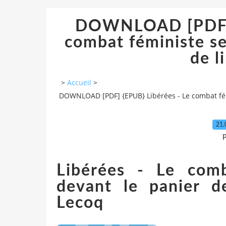
DOWNLOAD [PDF] 
combat féministe se
de l
>
Accueil
>
DOWNLOAD [PDF] {EPUB} Libérées - Le combat fémi
21.
P
Libérées - Le com
devant le panier d
Lecoq