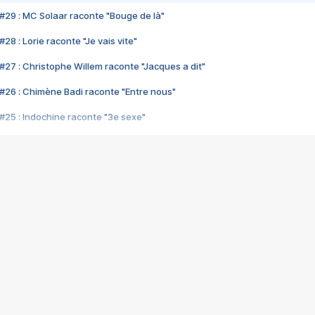
#29 : MC Solaar raconte "Bouge de là"
28 : Lorie raconte "Je vais vite"
#27 : Christophe Willem raconte "Jacques a dit"
#26 : Chimène Badi raconte "Entre nous"
#25 : Indochine raconte "3e sexe"
#24 : Zaho raconte "C'est chelou"
#23 : Patrick Bruel raconte "Au café des délices"
#22 : Kyo raconte "Le chemin"
#21 : Nolwenn Leroy raconte "Cassé"
#20 : Patrick Hernandez raconte "Born to be alive"
#19 : Lorie raconte "Près de moi"
#18 : Michael Jones raconte "A nos actes manqués" (avec Jean-Jacque