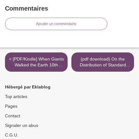
Commentaires
Ajouter un commentaire
< [PDF/Kindle] When Giants
{pdf download} On the
Walked the Earth 10th
Distribution of Standard
Anniversary Edition: A
Time in the United States >
Biography of Led Zeppelin
by Mick Wall
Hébergé par Eklablog
Top articles
Pages
Contact
Signaler un abus
C.G.U.