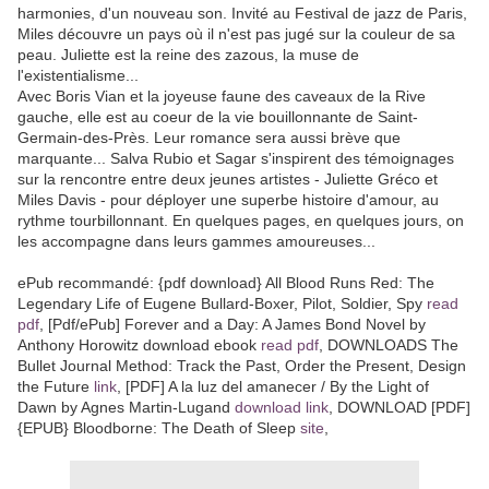
harmonies, d'un nouveau son. Invité au Festival de jazz de Paris,
Miles découvre un pays où il n'est pas jugé sur la couleur de sa
peau. Juliette est la reine des zazous, la muse de
l'existentialisme...
Avec Boris Vian et la joyeuse faune des caveaux de la Rive
gauche, elle est au coeur de la vie bouillonnante de Saint-
Germain-des-Près. Leur romance sera aussi brève que
marquante... Salva Rubio et Sagar s'inspirent des témoignages
sur la rencontre entre deux jeunes artistes - Juliette Gréco et
Miles Davis - pour déployer une superbe histoire d'amour, au
rythme tourbillonnant. En quelques pages, en quelques jours, on
les accompagne dans leurs gammes amoureuses...
ePub recommandé: {pdf download} All Blood Runs Red: The
Legendary Life of Eugene Bullard-Boxer, Pilot, Soldier, Spy
read
pdf
, [Pdf/ePub] Forever and a Day: A James Bond Novel by
Anthony Horowitz download ebook
read pdf
, DOWNLOADS The
Bullet Journal Method: Track the Past, Order the Present, Design
the Future
link
, [PDF] A la luz del amanecer / By the Light of
Dawn by Agnes Martin-Lugand
download link
, DOWNLOAD [PDF]
{EPUB} Bloodborne: The Death of Sleep
site
,