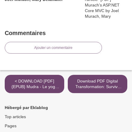
Commentaires
Ajouter un commentaire
< DOWNLOAD [PDF]
Download PDF Digital
{EPUB} Mudra - Le yoga
Transformation: Survive
des doigts
and Thrive in an Era of
Mass Extinction >
Hébergé par Eklablog
Top articles
Pages