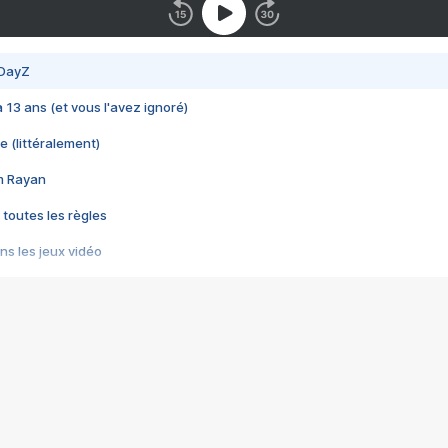
 DayZ
 a 13 ans (et vous l'avez ignoré)
e (littéralement)
im Rayan
 toutes les règles
s les jeux vidéo
us choquant de Rockstar ? - Le scandale BULLY
e plus moche de Steam
du RÊVE tourne au CAUCHEMAR
pendant 8 heures
it… à tort