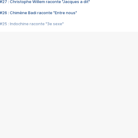
#27 : Christophe Willem raconte "Jacques a dit"
#26 : Chimène Badi raconte "Entre nous"
#25 : Indochine raconte "3e sexe"
#24 : Zaho raconte "C'est chelou"
#23 : Patrick Bruel raconte "Au café des délices"
#22 : Kyo raconte "Le chemin"
#21 : Nolwenn Leroy raconte "Cassé"
#20 : Patrick Hernandez raconte "Born to be alive"
#19 : Lorie raconte "Près de moi"
#18 : Michael Jones raconte "A nos actes manqués" (avec Jean-Jacque
#17 : Khaled raconte "Aïcha"
#16 : Corneille raconte "Parce qu'on vient de loin"
#15 : Indochine raconte "L'aventurier"