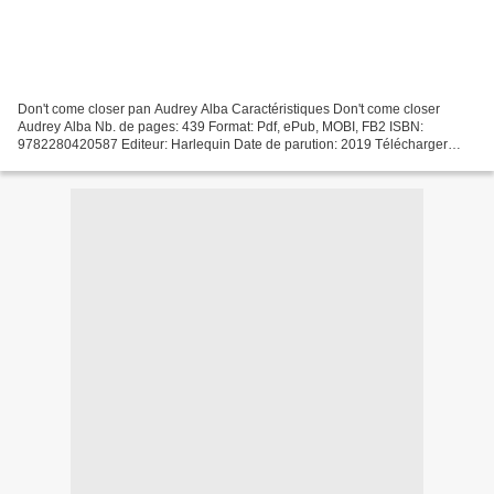
Don't come closer pan Audrey Alba Caractéristiques Don't come closer
Audrey Alba Nb. de pages: 439 Format: Pdf, ePub, MOBI, FB2 ISBN:
9782280420587 Editeur: Harlequin Date de parution: 2019 Télécharger
eBook gratuit Téléchargement de google book Don't...