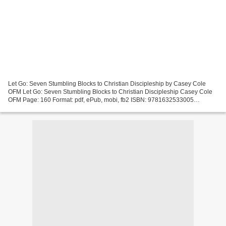
Let Go: Seven Stumbling Blocks to Christian Discipleship by Casey Cole
OFM Let Go: Seven Stumbling Blocks to Christian Discipleship Casey Cole
OFM Page: 160 Format: pdf, ePub, mobi, fb2 ISBN: 9781632533005
Publisher: Franciscan Media Download Let Go:...