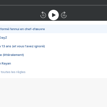
nsformé l’ennui en chef-d’œuvre
 DayZ
 a 13 ans (et vous l'avez ignoré)
e (littéralement)
im Rayan
 toutes les règles
s les jeux vidéo
us choquant de Rockstar ? - Le scandale BULLY
e plus moche de Steam
du RÊVE tourne au CAUCHEMAR