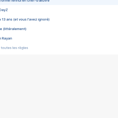
nsformé l’ennui en chef-d’œuvre
 DayZ
 a 13 ans (et vous l'avez ignoré)
e (littéralement)
im Rayan
 toutes les règles
s les jeux vidéo
us choquant de Rockstar ? - Le scandale BULLY
e plus moche de Steam
du RÊVE tourne au CAUCHEMAR
pendant 8 heures
it… à tort
umiliés par un jeu vidéo