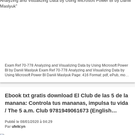
Exam Ref 70-778 Analyzing and Visualizing Data by Using Microsoft Power
BI by Daniil Maslyuk Exam Ref 70-778 Analyzing and Visualizing Data by
Using Microsoft Power BI Daniil Maslyuk Page: 416 Format: pdf, ePub, mobi,
fb2 ISBN: 9781509307029 Publisher:...
Ebook txt gratis download El Club de las 5 de la
manana: Controla tus mananas, impulsa tu vida
/ The 5 a.m. Club 9781949061673 (English
literature) iBook MOBI by Robin Sharma
Publié le 08/01/2020 à 04:29
Par
ufelicyn