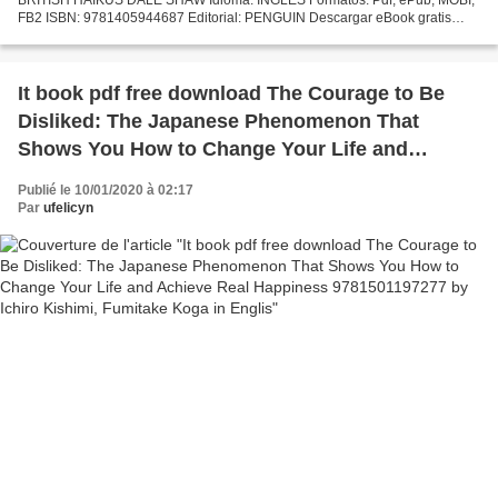
FB2 ISBN: 9781405944687 Editorial: PENGUIN Descargar eBook gratis
Amazon books kindle descargas gratuitas PAINFULLY BRITISH...
It book pdf free download The Courage to Be
Disliked: The Japanese Phenomenon That
Shows You How to Change Your Life and
Achieve Real Happiness 9781501197277 by
Publié le 10/01/2020 à 02:17
Ichiro Kishimi, Fumitake Koga in Englis
Par
ufelicyn