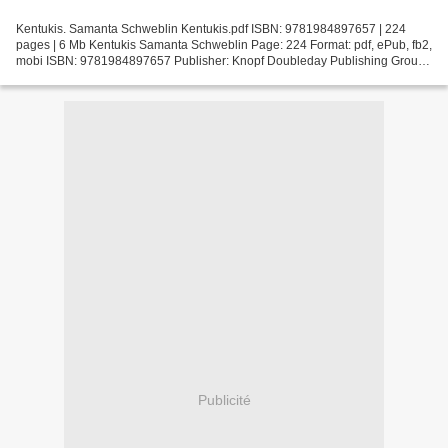
Kentukis. Samanta Schweblin Kentukis.pdf ISBN: 9781984897657 | 224
pages | 6 Mb Kentukis Samanta Schweblin Page: 224 Format: pdf, ePub, fb2,
mobi ISBN: 9781984897657 Publisher: Knopf Doubleday Publishing Group
Download Kentukis Download french books for...
Publicité