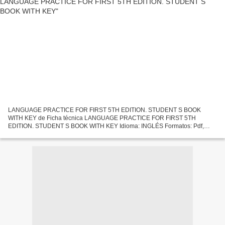
LANGUAGE PRACTICE FOR FIRST 5TH EDITION. STUDENT S BOOK
WITH KEY de Ficha técnica LANGUAGE PRACTICE FOR FIRST 5TH
EDITION. STUDENT S BOOK WITH KEY Idioma: INGLÉS Formatos: Pdf,
ePub, MOBI, FB2 ISBN: 9780230463752 Editorial: MACMILLAN
CHILDRENS BOOKS Año...