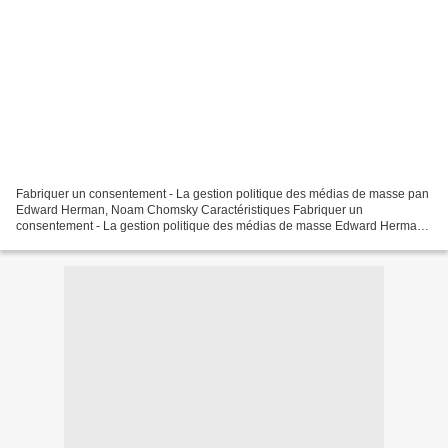
Fabriquer un consentement - La gestion politique des médias de masse pan
Edward Herman, Noam Chomsky Caractéristiques Fabriquer un
consentement - La gestion politique des médias de masse Edward Herman,
Noam Chomsky Nb. de pages: 743 Format: Pdf, ePub,...