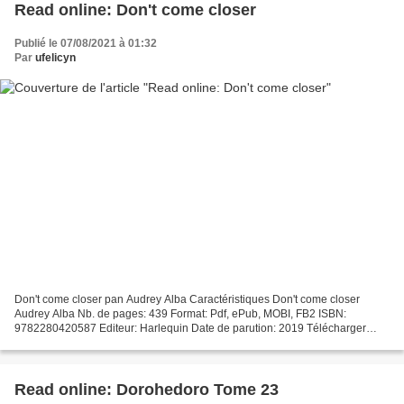
Read online: Don't come closer
Publié le 07/08/2021 à 01:32
Par
ufelicyn
Don't come closer pan Audrey Alba Caractéristiques Don't come closer
Audrey Alba Nb. de pages: 439 Format: Pdf, ePub, MOBI, FB2 ISBN:
9782280420587 Editeur: Harlequin Date de parution: 2019 Télécharger
eBook gratuit Téléchargement de google book Don't...
Read online: Dorohedoro Tome 23