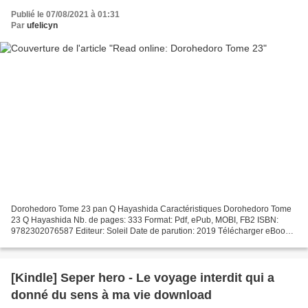
Publié le 07/08/2021 à 01:31
Par
ufelicyn
Dorohedoro Tome 23 pan Q Hayashida Caractéristiques Dorohedoro Tome
23 Q Hayashida Nb. de pages: 333 Format: Pdf, ePub, MOBI, FB2 ISBN:
9782302076587 Editeur: Soleil Date de parution: 2019 Télécharger eBook
gratuit Télécharger livres google books pdf...
[Kindle] Seper hero - Le voyage interdit qui a
donné du sens à ma vie download