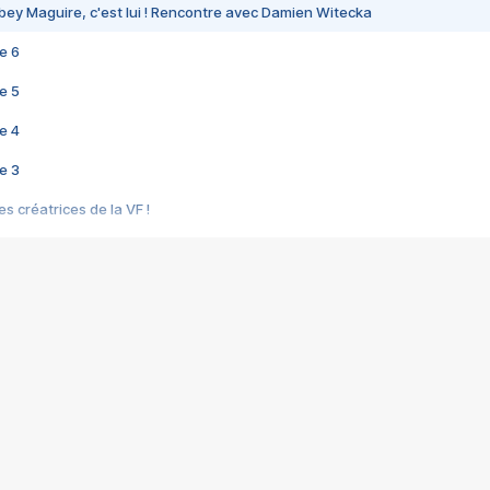
bey Maguire, c'est lui ! Rencontre avec Damien Witecka
e 6
e 5
e 4
e 3
s créatrices de la VF !
e 2
e 1
e Mektoub My Love arrive enfin ! Rencontre avec Shaïn Boumedine et Sal
i : après Toni en famille
elle réalise le bouleversant Dites lui que je l'aime
ais ! Rencontre autour de Vie privée de Rebecca Zlotowski
 de Marguerite, Grave... Rencontre avec Ella Rumpf