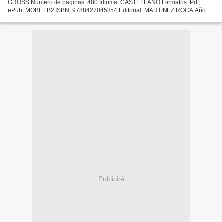
GROSS Número de páginas: 480 Idioma: CASTELLANO Formatos: Pdf,
ePub, MOBI, FB2 ISBN: 9788427045354 Editorial: MARTINEZ ROCA Año de
edición: 2019 Descargar eBook gratis Descargando audiolibros...
Publicité