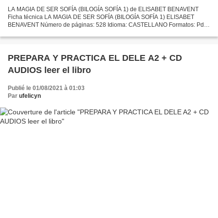
LA MAGIA DE SER SOFÍA (BILOGÍA SOFÍA 1) de ELISABET BENAVENT
Ficha técnica LA MAGIA DE SER SOFÍA (BILOGÍA SOFÍA 1) ELISABET
BENAVENT Número de páginas: 528 Idioma: CASTELLANO Formatos: Pdf,
ePub, MOBI, FB2 ISBN: 9788466343183 Editorial: DEBOLSILLO (PUNTO...
PREPARA Y PRACTICA EL DELE A2 + CD
AUDIOS leer el libro
Publié le 01/08/2021 à 01:03
Par
ufelicyn